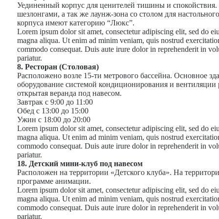
Уединенный корпус для ценителей тишины и спокойствия.
шезлонгами, а так же лаунж-зона со столом для настольно
корпуса имеют категорию “Люкс”.
Lorem ipsum dolor sit amet, consectetur adipiscing elit, sed do ei
magna aliqua. Ut enim ad minim veniam, quis nostrud exercitation 
commodo consequat. Duis aute irure dolor in reprehenderit in volup
pariatur.
8. Ресторан (Столовая)
Расположено возле 15-ти метрового бассейна. Основное з
оборудование системой кондиционирования и вентиляции ра
открытая веранда под навесом.
Завтрак с 9:00 до 11:00
Обед c 13:00 до 15:00
Ужин с 18:00 до 20:00
Lorem ipsum dolor sit amet, consectetur adipiscing elit, sed do ei
magna aliqua. Ut enim ad minim veniam, quis nostrud exercitation 
commodo consequat. Duis aute irure dolor in reprehenderit in volup
pariatur.
18. Детский мини-клуб под навесом
Расположен на территории «Детского клуба». На территори
программе анимации.
Lorem ipsum dolor sit amet, consectetur adipiscing elit, sed do ei
magna aliqua. Ut enim ad minim veniam, quis nostrud exercitation 
commodo consequat. Duis aute irure dolor in reprehenderit in volup
pariatur.