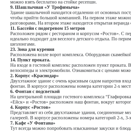
можно взять бесплатно на стойке ресепшн.
9. Шашлычная «У Трофимыча»
Здание шашлычной находится отдалении от основных постро
чтобы прийти большой компанией. На первом этаже можно
разговорами, На втором этаже находится открытая веранда
11. Бассейн с подогревом 15 метров
Расположен рядом с рестораном и корпусом «Ростов». С пе
идеально подходит для веселого детского отдыха. По пери
шезлонгами.
23. Зона для курения
Расположена возле ворот комплекса. Оборудован скамейкой
14. Пункт проката.
На входе в гостевой комплекс расположен пункт проката. В
велосипеды и электромобили. Ознакомиться с ценами можн
2. Корпус «Краснодар»
Двухэтажное здание с очень красивым садом напротив вход
фонтан. В корпусе расположены номера категории 2-х мес
6. Фонтан с подсветкой
На центральной площади гостевого комплекса “Глафировк
«Ейск» и «Ростов» расположен наш фонтан, вокруг которог
4. Корпус «Ростов»
Представляет из себя двухэтажные здания, соединенные м
галереей. В корпусе расположены номера категорий 2-x, 3-
7. Кафе «У Фонтана»
Тут всегда можно попробовать изысканные закуски и блюда