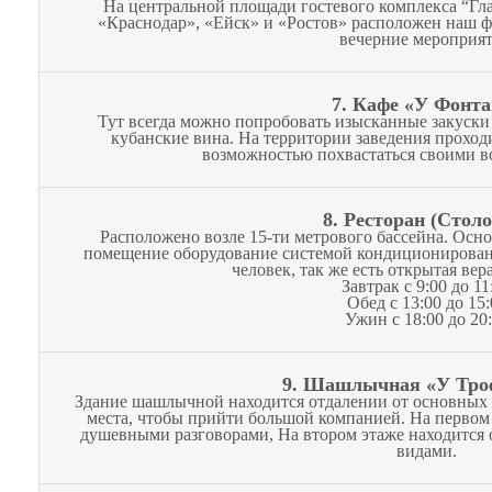
На центральной площади гостевого комплекса “Г
«Краснодар», «Ейск» и «Ростов» расположен наш ф
вечерние мероприят
7. Кафе «У Фонта
Тут всегда можно попробовать изысканные закуски
кубанские вина. На территории заведения проходи
возможностью похвастаться своими 
8. Ресторан (Стол
Расположено возле 15-ти метрового бассейна. Осн
помещение оборудование системой кондиционировани
человек, так же есть открытая вер
Завтрак с 9:00 до 11
Обед c 13:00 до 15:
Ужин с 18:00 до 20
9. Шашлычная «У Тр
Здание шашлычной находится отдалении от основных п
места, чтобы прийти большой компанией. На первом 
душевными разговорами, На втором этаже находится 
видами.